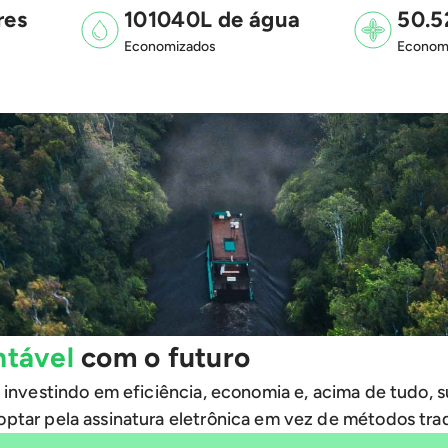
res
101040L de água
50.5
Economizados
Econom
ntável
com o futuro
 investindo em eficiência, economia e, acima de tudo, s
ptar pela assinatura eletrônica em vez de métodos trad