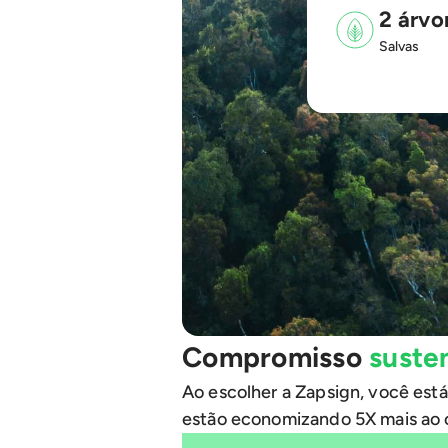
2 árvo
Salvas
Compromisso
suste
Ao escolher a Zapsign, você está
estão economizando 5X mais ao o