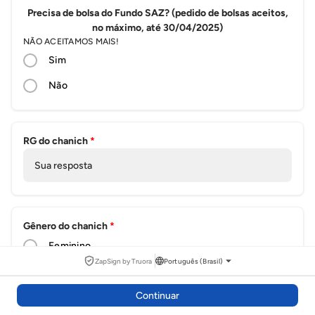
Precisa de bolsa do Fundo SAZ? (pedido de bolsas aceitos,
no máximo, até 30/04/2025)
NÃO ACEITAMOS MAIS!
Sim
Não
RG do chanich
*
Sua resposta
Gênero do chanich
*
Feminino
ZapSign by Truora
Português (Brasil)
Masculino
Continuar
Outro